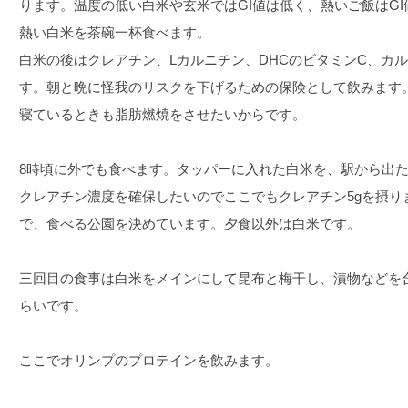
ります。温度の低い白米や玄米ではGI値は低く、熱いご飯はG
熱い白米を茶碗一杯食べます。
白米の後はクレアチン、Lカルニチン、DHCのビタミンC、カ
す。朝と晩に怪我のリスクを下げるための保険として飲みます
寝ているときも脂肪燃焼をさせたいからです。
8時頃に外でも食べます。タッパーに入れた白米を、駅から出
クレアチン濃度を確保したいのでここでもクレアチン5gを摂り
で、食べる公園を決めています。夕食以外は白米です。
三回目の食事は白米をメインにして昆布と梅干し、漬物などを合
らいです。
ここでオリンプのプロテインを飲みます。