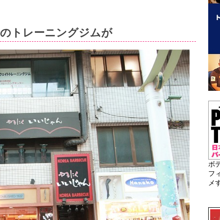
街のトレーニングジムが
ボ
フ
メ