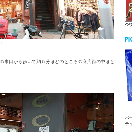
今
！
の東口から歩いて約５分ほどのところの商店街の中ほど
パ
テ