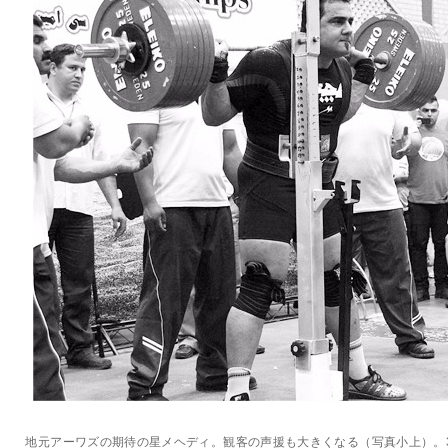
地元アーワズの期待の星メヘディ。観客の声援も大きくなる（写真小上）。3