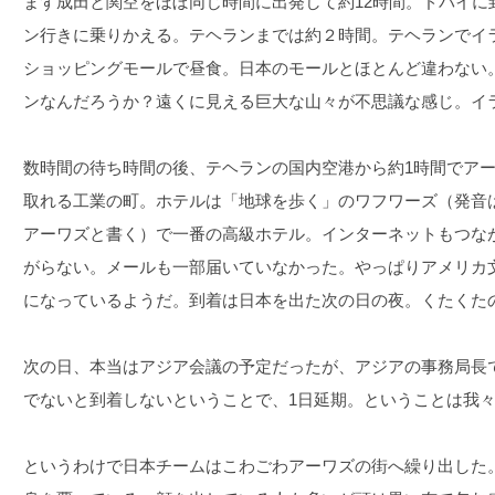
まず成田と関空をほぼ同じ時間に出発して約12時間。ドバイに
ン行きに乗りかえる。テヘランまでは約２時間。テヘランでイ
ショッピングモールで昼食。日本のモールとほとんど違わない
ンなんだろうか？遠くに見える巨大な山々が不思議な感じ。イ
数時間の待ち時間の後、テヘランの国内空港から約1時間でア
取れる工業の町。ホテルは「地球を歩く」のワフワーズ（発音
アーワズと書く）で一番の高級ホテル。インターネットもつながるが、
がらない。メールも一部届いていなかった。やっぱりアメリカ
になっているようだ。到着は日本を出た次の日の夜。くたくた
次の日、本当はアジア会議の予定だったが、アジアの事務局長
でないと到着しないということで、1日延期。ということは我
というわけで日本チームはこわごわアーワズの街へ繰り出した