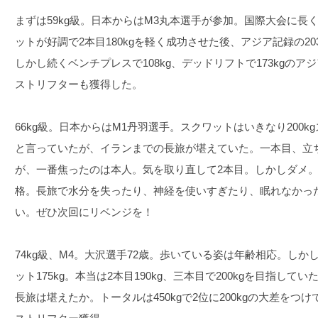
まずは59kg級。日本からはM3丸本選手が参加。国際大会に長
ットが好調で2本目180kgを軽く成功させた後、アジア記録の2
しかし続くベンチプレスで108kg、デッドリフトで173kgの
ストリフターも獲得した。
66kg級。日本からはM1丹羽選手。スクワットはいきなり200kg
と言っていたが、イランまでの長旅が堪えていた。一本目、立
が、一番焦ったのは本人。気を取り直して2本目。しかしダメ。
格。長旅で水分を失ったり、神経を使いすぎたり、眠れなかっ
い。ぜひ次回にリベンジを！
74kg級、M4。大沢選手72歳。歩いている姿は年齢相応。し
ット175kg。本当は2本目190kg、三本目で200kgを目指し
長旅は堪えたか。トータルは450kgで2位に200kgの大差をつ