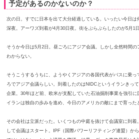
予定があるのかないのか？
次の日。すでに日本を出て大分経過している。いったい今日は何
深夜。アーワズ到着が4月30日夜。街をぶらぶらしたのが5月1
そうか今日は5月2日。昼ごろにアジア会議。しかし全然時間の
わからない。
そうこうするうちに、ようやくアジアの各国代表がバスに乗っ
ろでアジア会議らしい。到着したのはNIDCというイランきっ
企業。30年ほど前、欧米が支配していた石油掘削事業を強引に
イランは独自の歩みを進め、今日のアメリカの敵にまで育った
その会社は立派だった。いくつもの中庭を抜けて会議室に到着
して会議はスタート。IPF（国際パワーリフティング連盟）か