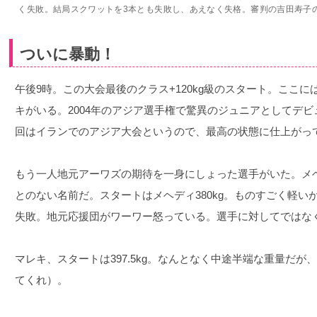
く失敗。結局スクワットを3本とも失敗し、あえなく失格。審判の吉田寿子
ついに暴動！
午後9時。この大会最後のクラス+120kg級のスタート。ここ
キがいる。2004年のアジア選手権で驚異のジュニアとしてデビュ
回はイランでのアジア大会というので、最高の状態に仕上がっ
もう一人地元アーワズの期待を一身にしょった選手がいた。メ
とのない名前だ。スタートはメヘディ380kg。ものすごく軽
失敗。地元応援団がワーワー怒っている。選手に対してではな
マレキ、スタートは397.5kg。なんとなく中途半端な重量だが、
てくれ）。