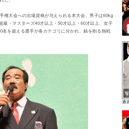
手権大会への出場資格が与えられる本大会。男子は60kg
5kg超級・マスターズ40才以上・50才以上・60才以上、女子
00名を超える選手が各カテゴリに分かれ、鎬を削る熱戦
過