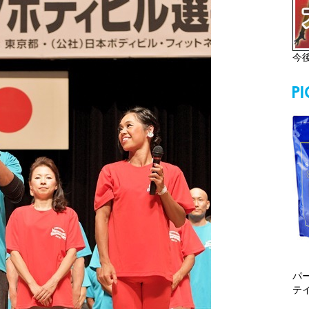
今
パ
テ