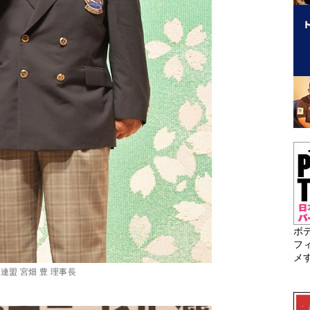
ボ
フ
メ
盟 宮畑 豊 理事長