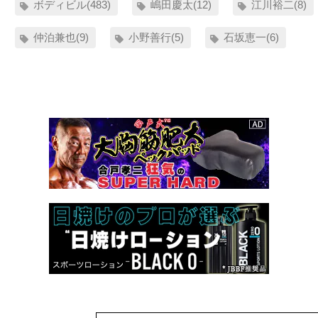
ボディビル(483)
嶋田慶太(12)
江川裕二(8)
仲泊兼也(9)
小野善行(5)
石坂恵一(6)