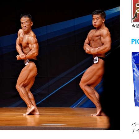
今
パ
テ