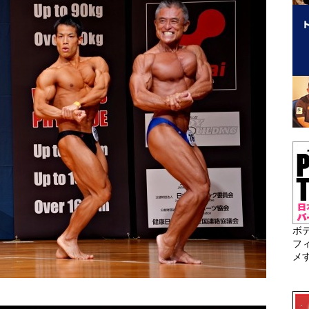
ボ
フ
メ