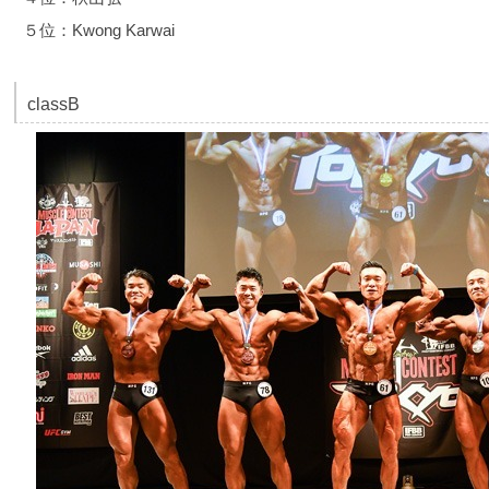
５位：Kwong Karwai
classB