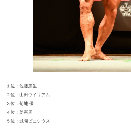
１位：佐藤篤生
２位：山田ウイリアム
３位：菊地 優
４位：姜憲周
５位：城間ビニシウス