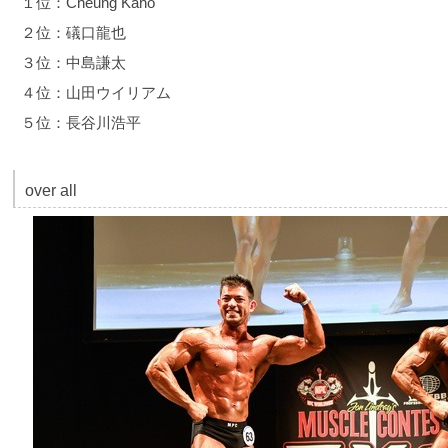
１位：Cheung Kaho
２位：礒口龍也
３位：中島謙太
４位：山田ウイリアム
５位：長谷川浩平
over all