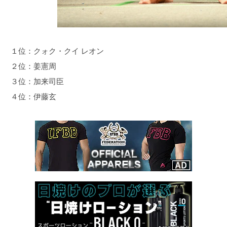
１位：クォク・クイ レオン
２位：姜憲周
３位：加来司臣
４位：伊藤玄