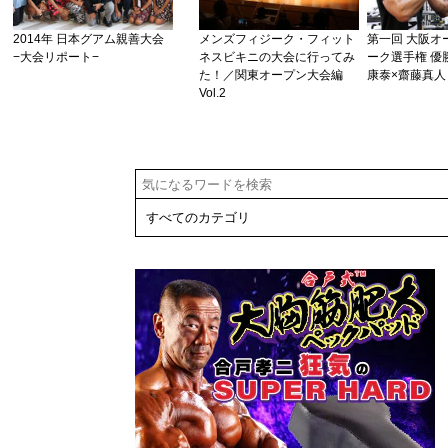
2014年 日本グアム親善大会
メンズフィジーク・フィット
第一回 大阪オ
−大会リポート−
ネスビキニの大会に行ってみ
ーク選手権 優
た！／関東オープン大会編
康泰×齋藤真人 (
Vol.2