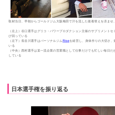
取材当日、早朝からゴールドジム大阪梅田で汗を流した後着替えを済ませ
（左上）谷口選手はグリコ・パワープロダクション主催のサプリメントセ
び回っている
（左下）長谷川選手はパーソナルジム
Rise
を経営し、身体作りの大切さ、
いる
（中央）西村選手は某一流企業の営業職として仕事だけでも忙しい毎日だ
している
日本選手権を振り返る