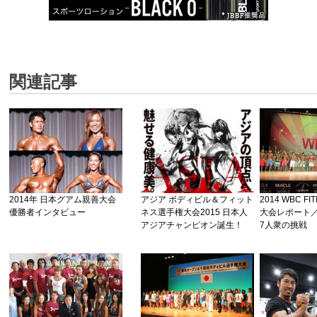
関連記事
2014年 日本グアム親善大会
アジア ボディビル＆フィット
2014 WBC FI
優勝者インタビュー
ネス選手権大会2015 日本人
大会レポート
アジアチャンピオン誕生！
7人衆の挑戦