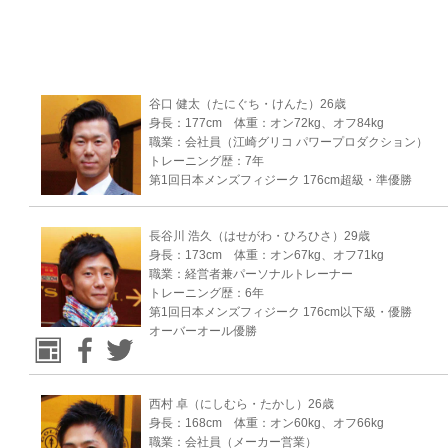
谷口 健太（たにぐち・けんた）26歳
身長：177cm 体重：オン72kg、オフ84kg
職業：会社員（江崎グリコ パワープロダクション）
トレーニング歴：7年
第1回日本メンズフィジーク 176cm超級・準優勝
長谷川 浩久（はせがわ・ひろひさ）29歳
身長：173cm 体重：オン67kg、オフ71kg
職業：経営者兼パーソナルトレーナー
トレーニング歴：6年
第1回日本メンズフィジーク 176cm以下級・優勝
オーバーオール優勝
西村 卓（にしむら・たかし）26歳
身長：168cm 体重：オン60kg、オフ66kg
職業：会社員（メーカー営業）