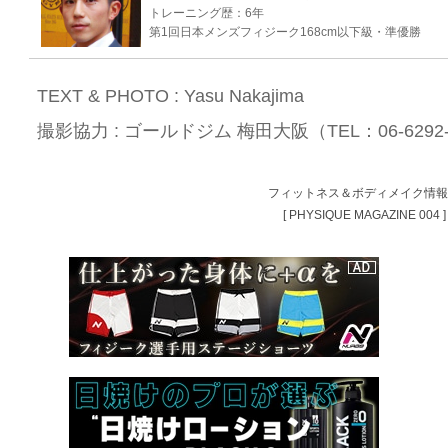
トレーニング歴：6年
第1回日本メンズフィジーク168cm以下級・準優勝
TEXT & PHOTO :
Yasu Nakajima
撮影協力 :
ゴールドジム 梅田大阪（TEL：06-6292-
フィットネス＆ボディメイク情
[ PHYSIQUE MAGAZINE 004 ]