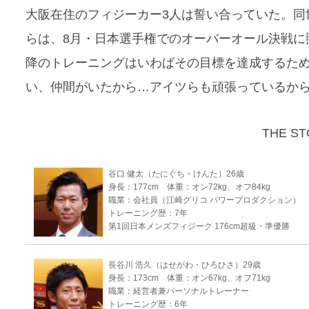
大阪在住のフィジーカー3人は誓い合っていた。同
らは、8月・日本選手権でのオーバーオール決戦に
降のトレーニングはいわばその目標を達成するた
い、仲間がいたから…アイツらも頑張っているか
THE ST
谷口 健太（たにぐち・けんた）26歳
身長：177cm 体重：オン72kg、オフ84kg
職業：会社員（江崎グリコ パワープロダクション）
トレーニング歴：7年
第1回日本メンズフィジーク 176cm超級・準優勝
長谷川 浩久（はせがわ・ひろひさ）29歳
身長：173cm 体重：オン67kg、オフ71kg
職業：経営者兼パーソナルトレーナー
トレーニング歴：6年