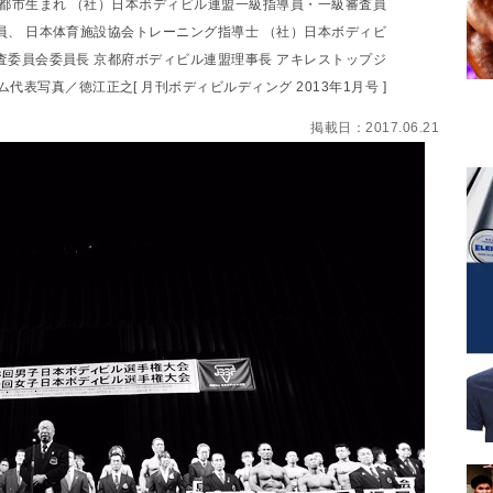
京都市生まれ （社）日本ボディビル連盟一級指導員・一級審査員
員、 日本体育施設協会トレーニング指導士 （社）日本ボディビ
査委員会委員長 京都府ボディビル連盟理事長 アキレストップジ
ム代表写真／徳江正之[ 月刊ボディビルディング 2013年1月号 ]
掲載日：2017.06.21