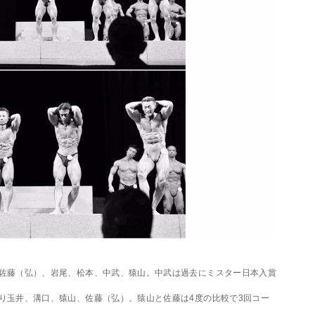
佐藤（弘）、岩尾、松本、中武、猿山。中武は過去にミスター日本入賞
り玉井、溝口、猿山、佐藤（弘）。猿山と佐藤は4度の比較で3回コー