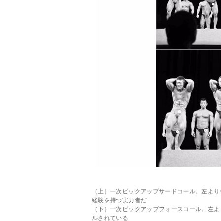
（上）一次ピックアップサードコール。左より
経験を持つ実力者だ
（下）一次ピックアップフォースコール。左よ
ルされている