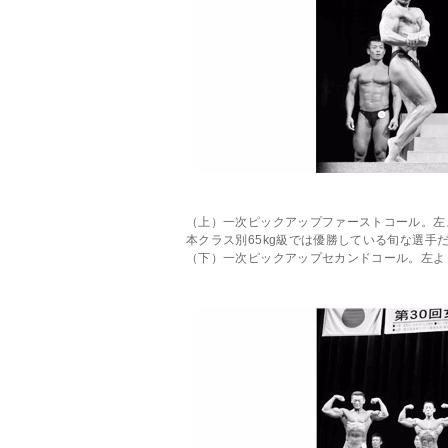
（上）一次ピックアップファーストコール。左
本クラス別65kg級では優勝している旬な選手
（下）一次ピックアップセカンドコール。左よ