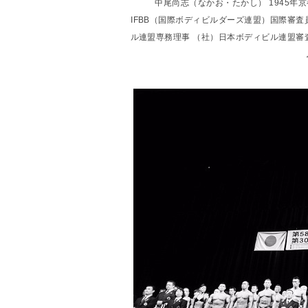
中尾尚志（なかお・たかし） 1945年
IFBB（国際ボディビルダーズ連盟）国際審査
ル連盟専務理事 （社）日本ボディビル連盟審