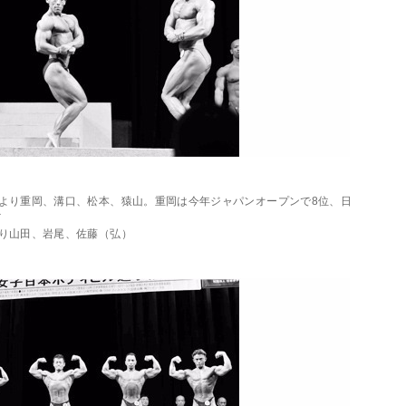
より重岡、溝口、松本、猿山。重岡は今年ジャパンオープンで8位、日
だ
り山田、岩尾、佐藤（弘）