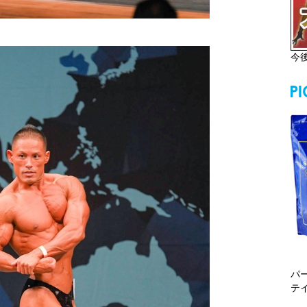
今
パ
テ