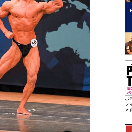
ボ
フ
メ