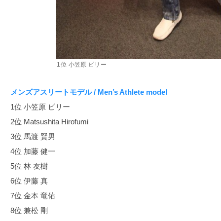
1位 小笠原 ビリー
メンズアスリートモデル / Men’s Athlete model
1位 小笠原 ビリー
2位 Matsushita Hirofumi
3位 馬渡 賢男
4位 加藤 健一
5位 林 友樹
6位 伊藤 真
7位 金本 竜佑
8位 兼松 剛