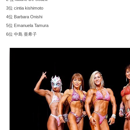
3位 cintia kishimoto
4位 Barbara Onishi
5位 Emanuela Tamura
6位 中島 亜希子