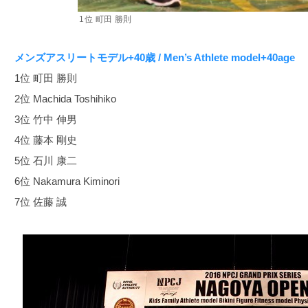
1位 町田 勝則
メンズアスリートモデル+40歳 / Men’s Athlete model+40age
1位 町田 勝則
2位 Machida Toshihiko
3位 竹中 伸男
4位 藤本 剛史
5位 石川 康二
6位 Nakamura Kiminori
7位 佐藤 誠