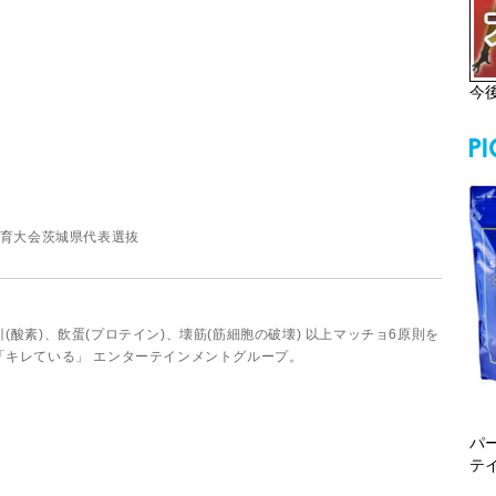
今
体育大会茨城県代表選抜
(酸素)、飲蛋(プロテイン)、壊筋(筋細胞の破壊) 以上マッチョ6原則を
「キレている」 エンターテインメントグループ。
パ
テ