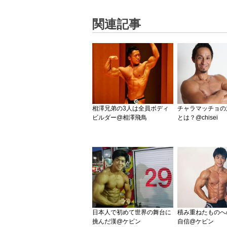
関連記事
相澤兄弟の3人は全員ボディ
チャラマッチョの
ビルダー@相澤飛鳥
とは？@chisei
日本人で初めて世界の舞台に
積み重ねたものへ
挑んだ漢@ケビン
自信@ケビン